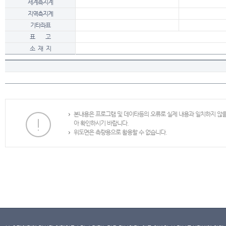
세계측지계
지역측지계
기타좌표
표 고
소 재 지
본내용은 프로그램 및 데이타등의 오류로 실제 내용과 일치하지 않
아 확인하시기 바랍니다.
위도면은 측량용으로 활용할 수 없습니다.