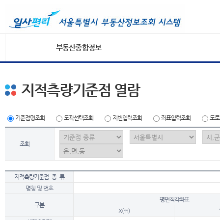
부동산종합정보
지적측량기준점 열람
기준점명조회
도곽선택조회
지번입력조회
좌표입력조회
도로
조회
지적측량기준점 종 류
명칭 및 번호
평면직각좌표
구분
X(m)