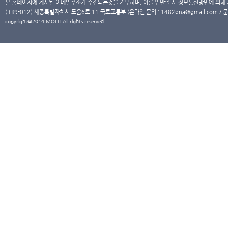
본 홈페이지에 게시된 이메일주소가 수집되는것을 거부하며, 이를 위반할 시 정보통신망법에 의해
(339-012) 세종특별자치시 도움6로 11 국토교통부 (온라인 문의 : 1482qna@gmail.com / 문
copyright@2014 MOLIT All rights reserved.