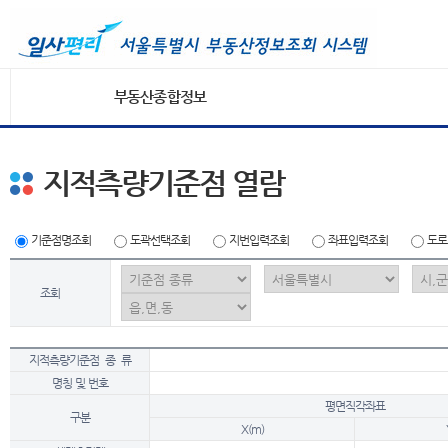
부동산종합정보
지적측량기준점 열람
기준점명조회
도곽선택조회
지번입력조회
좌표입력조회
도로
조회
지적측량기준점 종 류
명칭 및 번호
평면직각좌표
구분
X(m)