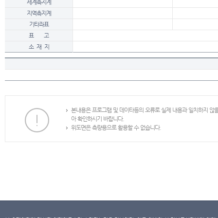
세계측지계
지역측지계
기타좌표
표 고
소 재 지
본내용은 프로그램 및 데이타등의 오류로 실제 내용과 일치하지 않
아 확인하시기 바랍니다.
위도면은 측량용으로 활용할 수 없습니다.