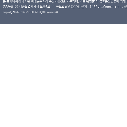
본 홈페이지에 게시된 이메일주소가 수집되는것을 거부하며, 이를 위반할 시 정보통신망법에 의해
(339-012) 세종특별자치시 도움6로 11 국토교통부 (온라인 문의 : 1482qna@gmail.com / 문
copyright@2014 MOLIT All rights reserved.