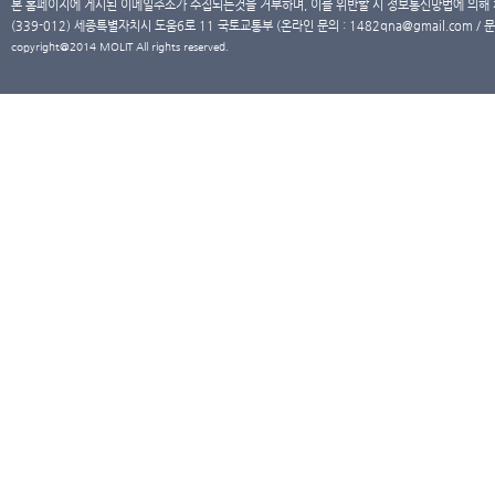
본 홈페이지에 게시된 이메일주소가 수집되는것을 거부하며, 이를 위반할 시 정보통신망법에 의해
(339-012) 세종특별자치시 도움6로 11 국토교통부 (온라인 문의 : 1482qna@gmail.com / 문
copyright@2014 MOLIT All rights reserved.