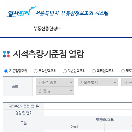
부동산종합정보
지적측량기준점 열람
기준점명조회
도곽선택조회
지번입력조회
좌표입력조회
도로
조회
지적측량기준점 종 류
명칭 및 번호
평면직각좌표
구분
X(m)