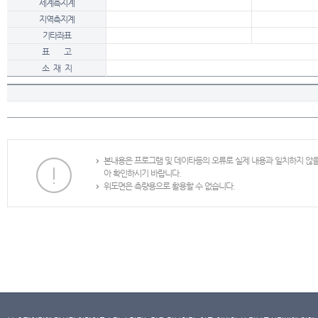
세계측지계
지역측지계
기타좌표
표 고
소 재 지
본내용은 프로그램 및 데이타등의 오류로 실제 내용과 일치하지 않
아 확인하시기 바랍니다.
위도면은 측량용으로 활용할 수 없습니다.