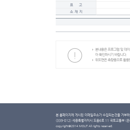
표 고
소 재 지
본내용은 프로그램 및 데
아 확인하시기 바랍니다.
위도면은 측량용으로 활용할
본 홈페이지에 게시된 이메일주소가 수집되는것을 거부하며
(339-012) 세종특별자치시 도움6로 11 국토교통부 (온라인 
copyright@2014 MOLIT All rights reserved.