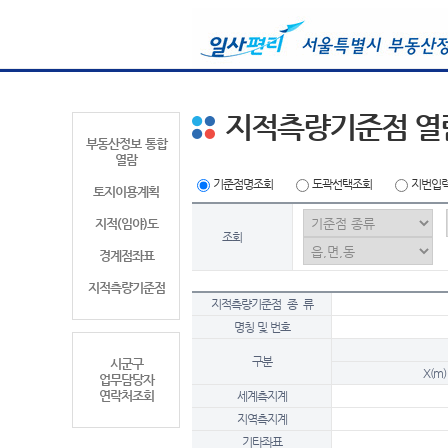
지적측량기준점 열
부동산정보 통합
열람
기준점명조회
도곽선택조회
지번입
토지이용계획
지적(임야)도
조회
경계점좌표
지적측량기준점
지적측량기준점 종 류
명칭 및 번호
구분
시군구
X(m)
업무담당자
연락처조회
세계측지계
지역측지계
기타좌표