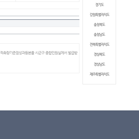
경기도
강원특별자치도
충청북도
충청남도
전북특별자치도
 지적측량기준점성과등본을 시군구 종합민원실에서 발급받
경상북도
경상남도
제주특별자치도