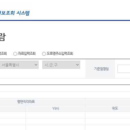
람
력조회
좌표입력조회
도로명주소입력조회
기준점명칭
평면직각좌표
Y(m)
위도