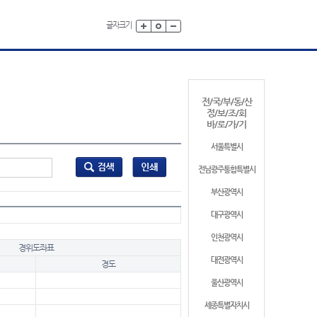
글자크기
전/국/부/동/산
정/보/조/회
바/로/가/기
서울특별시
전남광주통합특별시
부산광역시
대구광역시
인천광역시
경위도좌표
대전광역시
경도
울산광역시
세종특별자치시