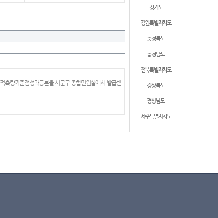
경기도
강원특별자치도
충청북도
충청남도
전북특별자치도
 지적측량기준점성과등본을 시군구 종합민원실에서 발급받
경상북도
경상남도
제주특별자치도