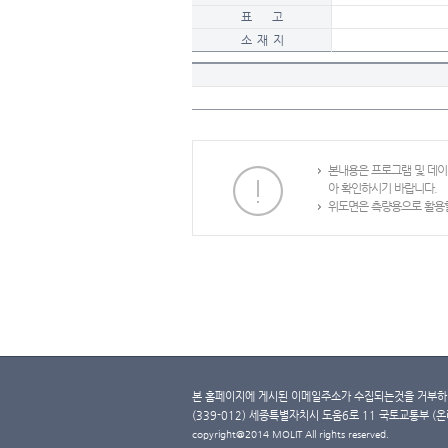
표 고
소 재 지
본내용은 프로그램 및 데
아 확인하시기 바랍니다.
위도면은 측량용으로 활용할
본 홈페이지에 게시된 이메일주소가 수집되는것을 거부하며
(339-012) 세종특별자치시 도움6로 11 국토교통부 (온라인 
copyright@2014 MOLIT All rights reserved.