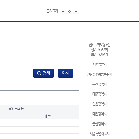
글자크기
전/국/부/동/산
정/보/조/회
바/로/가/기
서울특별시
전남광주통합특별시
부산광역시
대구광역시
인천광역시
경위도좌표
대전광역시
경도
울산광역시
세종특별자치시