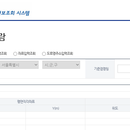
람
력조회
좌표입력조회
도로명주소입력조회
기준점명칭
평면직각좌표
Y(m)
위도