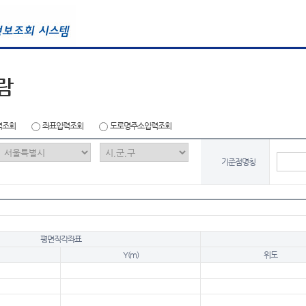
람
력조회
좌표입력조회
도로명주소입력조회
기준점명칭
평면직각좌표
Y(m)
위도