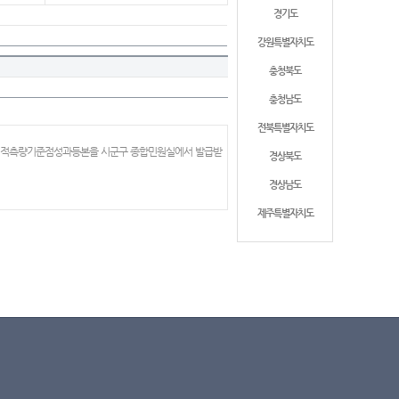
경기도
강원특별자치도
충청북도
충청남도
전북특별자치도
 지적측량기준점성과등본을 시군구 종합민원실에서 발급받
경상북도
경상남도
제주특별자치도