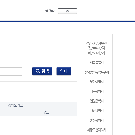
글자크기
전/국/부/동/산
정/보/조/회
바/로/가/기
서울특별시
전남광주통합특별시
부산광역시
대구광역시
인천광역시
경위도좌표
대전광역시
경도
울산광역시
세종특별자치시