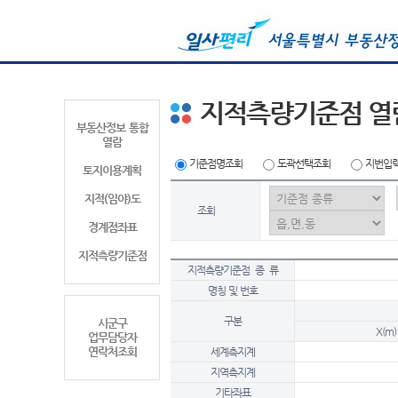
지적측량기준점 열
부동산정보 통합
열람
기준점명조회
도곽선택조회
지번입
토지이용계획
지적(임야)도
조회
경계점좌표
지적측량기준점
지적측량기준점 종 류
명칭 및 번호
구분
시군구
X(m)
업무담당자
연락처조회
세계측지계
지역측지계
기타좌표