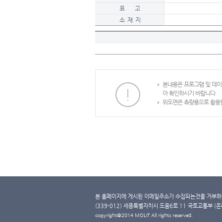
표 고
소 재 지
본내용은 프로그램 및 데
아 확인하시기 바랍니다.
위도면은 측량용으로 활용할
본 홈페이지에 게시된 이메일주소가 수집되는것을 거부하며
(339-012) 세종특별자치시 도움6로 11 국토교통부 (온라인 
copyright@2014 MOLIT All rights reserved.