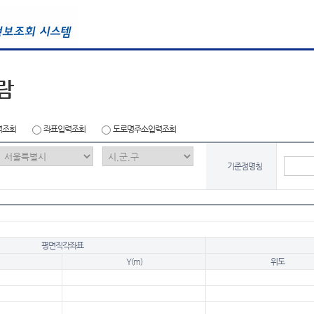
람
력조회
좌표입력조회
도로명주소입력조회
기준점명칭
평면직각좌표
Y(m)
위도