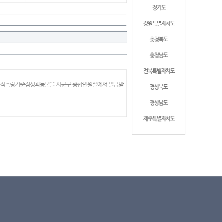
경기도
강원특별자치도
충청북도
충청남도
전북특별자치도
 지적측량기준점성과등본을 시군구 종합민원실에서 발급받
경상북도
경상남도
제주특별자치도