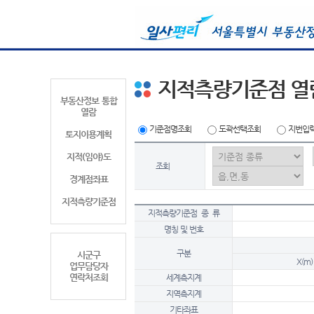
지적측량기준점 열
부동산정보 통합
열람
기준점명조회
도곽선택조회
지번입
토지이용계획
지적(임야)도
조회
경계점좌표
지적측량기준점
지적측량기준점 종 류
명칭 및 번호
구분
시군구
X(m)
업무담당자
연락처조회
세계측지계
지역측지계
기타좌표