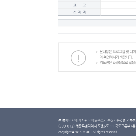
표 고
소 재 지
본내용은 프로그램 및 데
아 확인하시기 바랍니다.
위도면은 측량용으로 활용할
본 홈페이지에 게시된 이메일주소가 수집되는것을 거부하며
(339-012) 세종특별자치시 도움6로 11 국토교통부 (온라인 
copyright@2014 MOLIT All rights reserved.