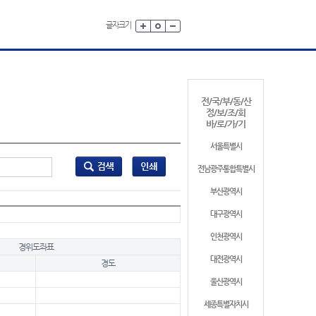
글자크기
전/국/부/동/산
정/보/조/회
바/로/가/기
서울특별시
전남광주통합특별시
부산광역시
대구광역시
인천광역시
경위도좌표
대전광역시
경도
울산광역시
세종특별자치시