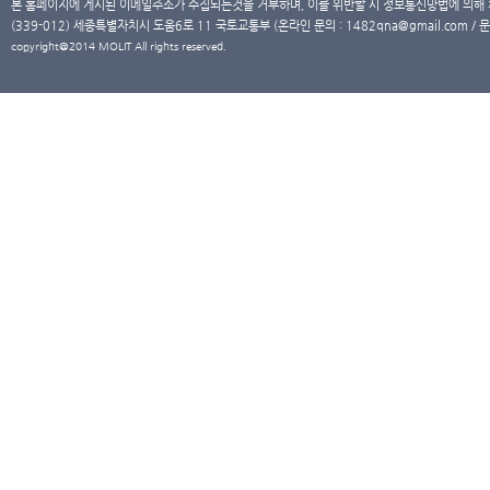
본 홈페이지에 게시된 이메일주소가 수집되는것을 거부하며, 이를 위반할 시 정보통신망법에 의해
(339-012) 세종특별자치시 도움6로 11 국토교통부 (온라인 문의 : 1482qna@gmail.com / 문
copyright@2014 MOLIT All rights reserved.