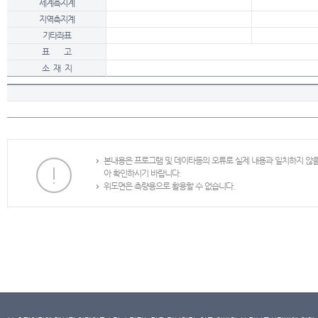
세계측지계
지역측지계
기타좌표
표 고
소 재 지
본내용은 프로그램 및 데이타등의 오류로 실제 내용과 일치하지 않
아 확인하시기 바랍니다.
위도면은 측량용으로 활용할 수 없습니다.