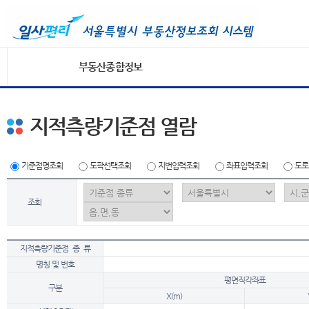
부동산종합정보
지적측량기준점 열람
기준점명조회
도곽선택조회
지번입력조회
좌표입력조회
도로
조회
지적측량기준점 종 류
명칭 및 번호
평면직각좌표
구분
X(m)