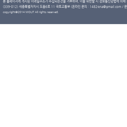
본 홈페이지에 게시된 이메일주소가 수집되는것을 거부하며, 이를 위반할 시 정보통신망법에 의해
(339-012) 세종특별자치시 도움6로 11 국토교통부 (온라인 문의 : 1482qna@gmail.com / 문
copyright@2014 MOLIT All rights reserved.