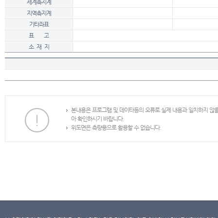
세계측지계
지역측지계
기타좌표
표 고
소 재 지
본내용은 프로그램 및 데이타등의 오류로 실제 내용과 일치하지 않
아 확인하시기 바랍니다.
위도면은 측량용으로 활용할 수 없습니다.