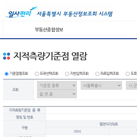
부동산종합정보
지적측량기준점 열람
기준점명조회
도곽선택조회
지번입력조회
좌표입력조회
도로
조회
지적측량기준점 종 류
명칭 및 번호
평면직각좌표
구분
X(m)