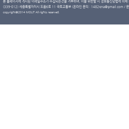
본 홈페이지에 게시된 이메일주소가 수집되는것을 거부하며, 이를 위반할 시 정보통신망법에 의해
(339-012) 세종특별자치시 도움6로 11 국토교통부 (온라인 문의 : 1482qna@gmail.com / 문
copyright@2014 MOLIT All rights reserved.