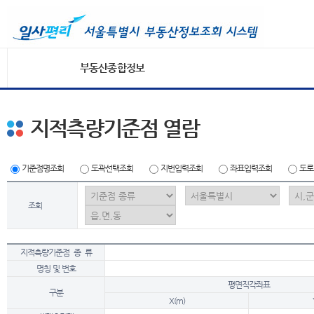
부동산종합정보
지적측량기준점 열람
기준점명조회
도곽선택조회
지번입력조회
좌표입력조회
도로
조회
지적측량기준점 종 류
명칭 및 번호
평면직각좌표
구분
X(m)