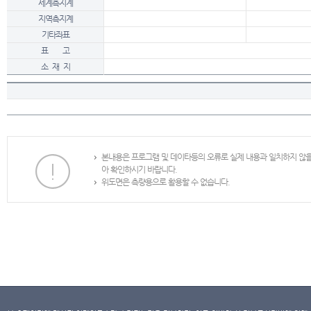
세계측지계
지역측지계
기타좌표
표 고
소 재 지
본내용은 프로그램 및 데이타등의 오류로 실제 내용과 일치하지 않
아 확인하시기 바랍니다.
위도면은 측량용으로 활용할 수 없습니다.