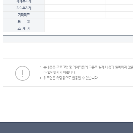
세계측지계
지역측지계
기타좌표
표 고
소 재 지
본내용은 프로그램 및 데이타등의 오류로 실제 내용과 일치하지 않
아 확인하시기 바랍니다.
위도면은 측량용으로 활용할 수 없습니다.