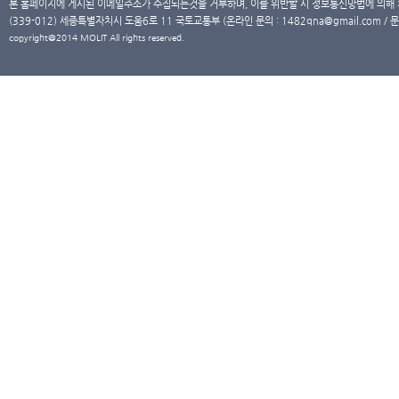
본 홈페이지에 게시된 이메일주소가 수집되는것을 거부하며, 이를 위반할 시 정보통신망법에 의해
(339-012) 세종특별자치시 도움6로 11 국토교통부 (온라인 문의 : 1482qna@gmail.com / 문
copyright@2014 MOLIT All rights reserved.