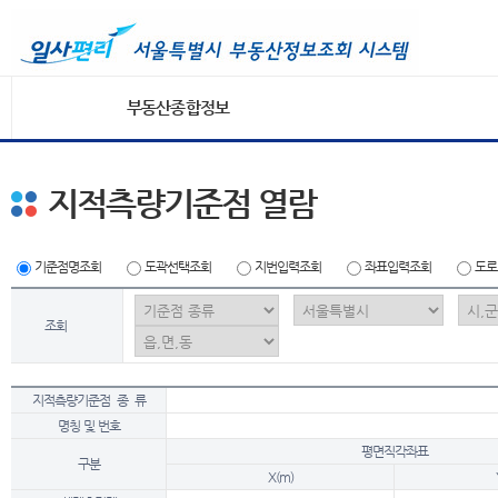
부동산종합정보
지적측량기준점 열람
기준점명조회
도곽선택조회
지번입력조회
좌표입력조회
도로
조회
지적측량기준점 종 류
명칭 및 번호
평면직각좌표
구분
X(m)