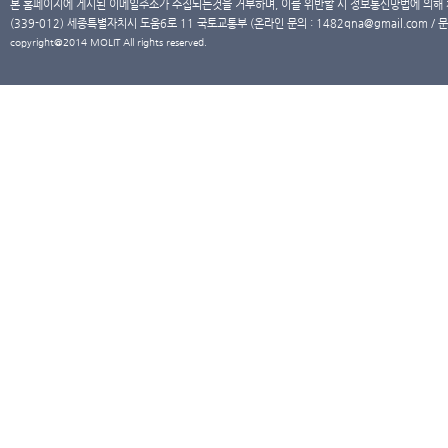
본 홈페이지에 게시된 이메일주소가 수집되는것을 거부하며, 이를 위반할 시 정보통신망법에 의해
(339-012) 세종특별자치시 도움6로 11 국토교통부 (온라인 문의 : 1482qna@gmail.com / 문
copyright@2014 MOLIT All rights reserved.