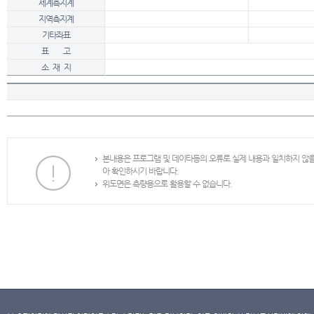
세계측지계
지역측지계
기타좌표
표 고
소 재 지
본내용은 프로그램 및 데이타등의 오류로 실제 내용과 일치하지 않
아 확인하시기 바랍니다.
위도면은 측량용으로 활용할 수 없습니다.