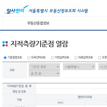
부동산종합정보
지적측량기준점 열람
기준점명조회
도곽선택조회
지번입력조회
좌표입력조회
도로
조회
지적측량기준점 종 류
명칭 및 번호
평면직각좌표
구분
X(m)