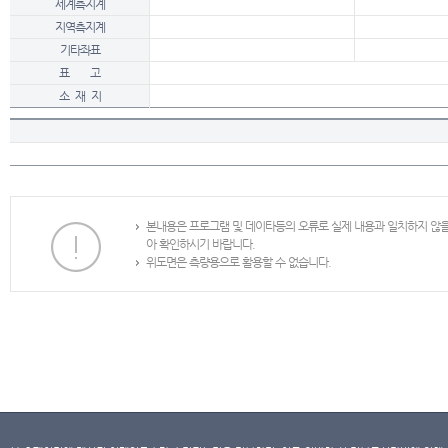
세계측지계
지역측지계
기타좌표
표 고
소 재 지
본내용은 프로그램 및 데이타등의 오류로 실제 내용과 일치하지 않
아 확인하시기 바랍니다.
위도면은 측량용으로 활용할 수 없습니다.