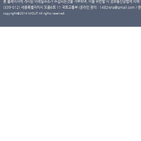
본 홈페이지에 게시된 이메일주소가 수집되는것을 거부하며, 이를 위반할 시 정보통신망법에 의해
(339-012) 세종특별자치시 도움6로 11 국토교통부 (온라인 문의 : 1482qna@gmail.com / 문
copyright@2014 MOLIT All rights reserved.