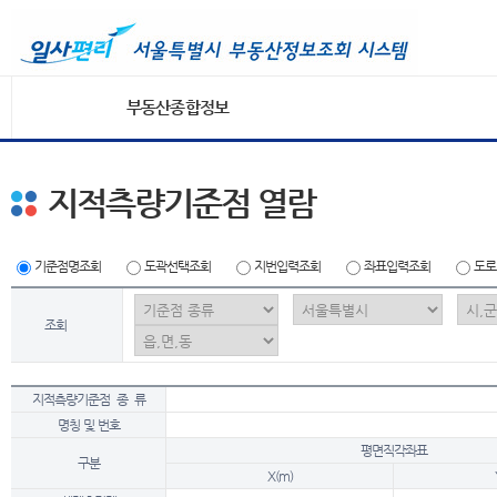
부동산종합정보
지적측량기준점 열람
기준점명조회
도곽선택조회
지번입력조회
좌표입력조회
도로
조회
지적측량기준점 종 류
명칭 및 번호
평면직각좌표
구분
X(m)