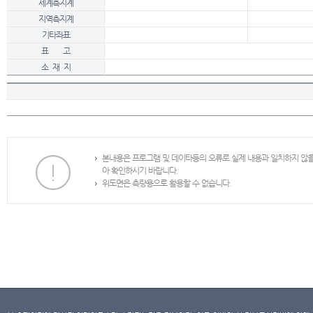
세계측지계
지역측지계
기타좌표
표 고
소 재 지
본내용은 프로그램 및 데이타등의 오류로 실제 내용과 일치하지 않
아 확인하시기 바랍니다.
위도면은 측량용으로 활용할 수 없습니다.