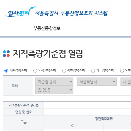
부동산종합정보
지적측량기준점 열람
기준점명조회
도곽선택조회
지번입력조회
좌표입력조회
도로
조회
지적측량기준점 종 류
명칭 및 번호
평면직각좌표
구분
X(m)