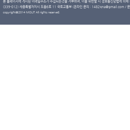
본 홈페이지에 게시된 이메일주소가 수집되는것을 거부하며, 이를 위반할 시 정보통신망법에 의해
(339-012) 세종특별자치시 도움6로 11 국토교통부 (온라인 문의 : 1482qna@gmail.com / 문
copyright@2014 MOLIT All rights reserved.