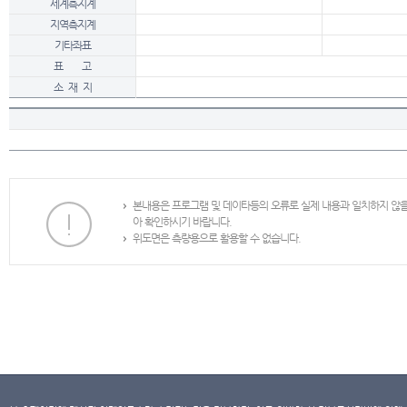
세계측지계
지역측지계
기타좌표
표 고
소 재 지
본내용은 프로그램 및 데이타등의 오류로 실제 내용과 일치하지 않
아 확인하시기 바랍니다.
위도면은 측량용으로 활용할 수 없습니다.