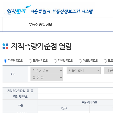
부동산종합정보
지적측량기준점 열람
기준점명조회
도곽선택조회
지번입력조회
좌표입력조회
도로
조회
지적측량기준점 종 류
명칭 및 번호
평면직각좌표
구분
X(m)