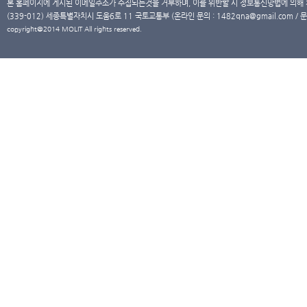
본 홈페이지에 게시된 이메일주소가 수집되는것을 거부하며, 이를 위반할 시 정보통신망법에 의해
(339-012) 세종특별자치시 도움6로 11 국토교통부 (온라인 문의 : 1482qna@gmail.com / 문
copyright@2014 MOLIT All rights reserved.