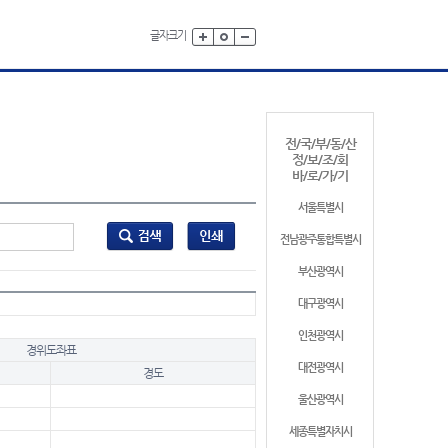
글자크기
전/국/부/동/산
정/보/조/회
바/로/가/기
서울특별시
전남광주통합특별시
부산광역시
대구광역시
인천광역시
경위도좌표
대전광역시
경도
울산광역시
세종특별자치시