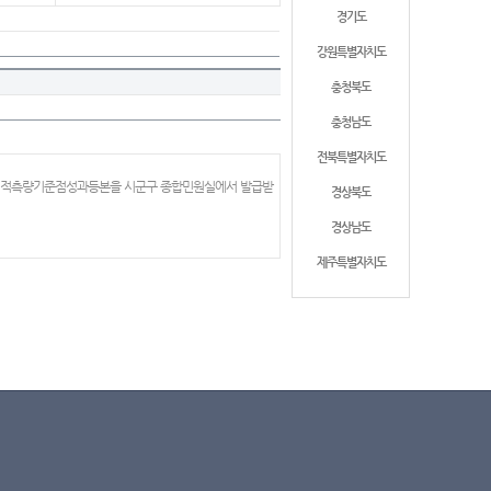
경기도
강원특별자치도
충청북도
충청남도
전북특별자치도
 지적측량기준점성과등본을 시군구 종합민원실에서 발급받
경상북도
경상남도
제주특별자치도