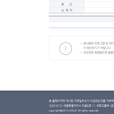
표 고
소 재 지
본내용은 프로그램 및 데
아 확인하시기 바랍니다.
위도면은 측량용으로 활용할
본 홈페이지에 게시된 이메일주소가 수집되는것을 거부하며
(339-012) 세종특별자치시 도움6로 11 국토교통부 (온라인 
copyright@2014 MOLIT All rights reserved.