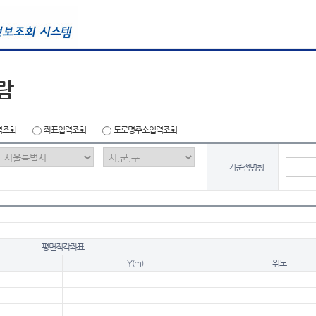
람
력조회
좌표입력조회
도로명주소입력조회
기준점명칭
평면직각좌표
Y(m)
위도