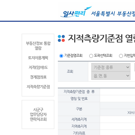
지적측량기준점 열
부동산정보 통합
열람
기준점명조회
도곽선택조회
지번입
토지이용계획
지적(임야)도
조회
경계점좌표
지적측량기준점
지적측량기준점 종 류
명칭 및 번호
구분
시군구
X(m)
업무담당자
연락처조회
세계측지계
지역측지계
기타좌표