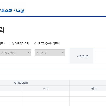
람
력조회
좌표입력조회
도로명주소입력조회
기준점명칭
평면직각좌표
Y(m)
위도