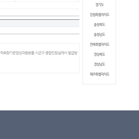
경기도
강원특별자치도
충청북도
충청남도
전북특별자치도
 지적측량기준점성과등본을 시군구 종합민원실에서 발급받
경상북도
경상남도
제주특별자치도