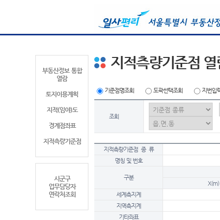
지적측량기준점 열
부동산정보 통합
열람
기준점명조회
도곽선택조회
지번입
토지이용계획
지적(임야)도
조회
경계점좌표
지적측량기준점
지적측량기준점 종 류
명칭 및 번호
구분
시군구
X(m)
업무담당자
연락처조회
세계측지계
지역측지계
기타좌표