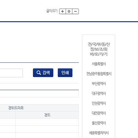
글자크기
전/국/부/동/산
정/보/조/회
바/로/가/기
서울특별시
전남광주통합특별시
부산광역시
대구광역시
인천광역시
경위도좌표
대전광역시
경도
울산광역시
세종특별자치시