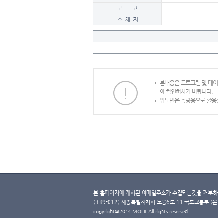
표 고
소 재 지
본내용은 프로그램 및 데
아 확인하시기 바랍니다.
위도면은 측량용으로 활용할
본 홈페이지에 게시된 이메일주소가 수집되는것을 거부하며
(339-012) 세종특별자치시 도움6로 11 국토교통부 (온라인 
copyright@2014 MOLIT All rights reserved.