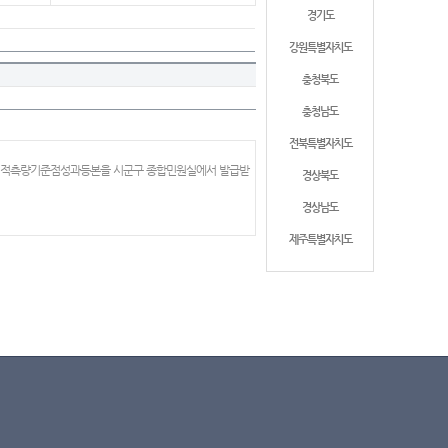
경기도
강원특별자치도
충청북도
충청남도
전북특별자치도
 지적측량기준점성과등본을 시군구 종합민원실에서 발급받
경상북도
경상남도
제주특별자치도