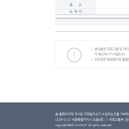
표 고
소 재 지
본내용은 프로그램 및 데
아 확인하시기 바랍니다.
위도면은 측량용으로 활용할
본 홈페이지에 게시된 이메일주소가 수집되는것을 거부하며
(339-012) 세종특별자치시 도움6로 11 국토교통부 (온라인 
copyright@2014 MOLIT All rights reserved.