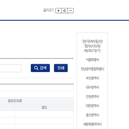
글자크기
전/국/부/동/산
정/보/조/회
바/로/가/기
서울특별시
전남광주통합특별시
부산광역시
대구광역시
인천광역시
경위도좌표
대전광역시
경도
울산광역시
세종특별자치시