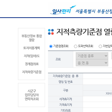
지적측량기준점 열
부동산정보 통합
열람
기준점명조회
도곽선택조회
지번입
토지이용계획
지적(임야)도
조회
경계점좌표
지적측량기준점
지적측량기준점 종 류
명칭 및 번호
구분
시군구
X(m)
업무담당자
연락처조회
세계측지계
지역측지계
기타좌표