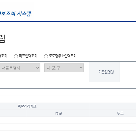
람
력조회
좌표입력조회
도로명주소입력조회
기준점명칭
평면직각좌표
Y(m)
위도