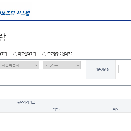
람
력조회
좌표입력조회
도로명주소입력조회
기준점명칭
평면직각좌표
Y(m)
위도