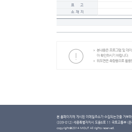
표 고
소 재 지
본내용은 프로그램 및 데
아 확인하시기 바랍니다.
위도면은 측량용으로 활용할
본 홈페이지에 게시된 이메일주소가 수집되는것을 거부하며
(339-012) 세종특별자치시 도움6로 11 국토교통부 (온라인 
copyright@2014 MOLIT All rights reserved.