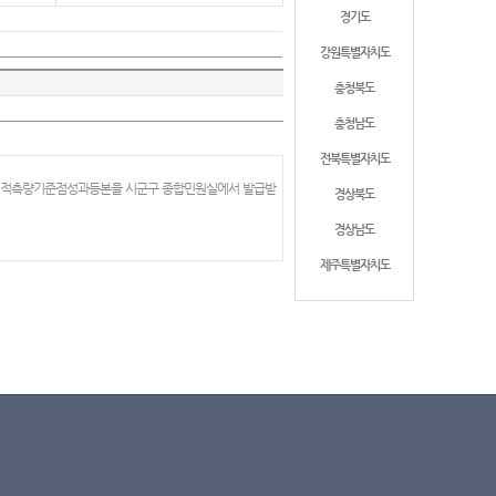
경기도
강원특별자치도
충청북도
충청남도
전북특별자치도
 지적측량기준점성과등본을 시군구 종합민원실에서 발급받
경상북도
경상남도
제주특별자치도