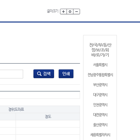
글자크기
전/국/부/동/산
정/보/조/회
바/로/가/기
서울특별시
전남광주통합특별시
부산광역시
대구광역시
인천광역시
경위도좌표
대전광역시
경도
울산광역시
세종특별자치시