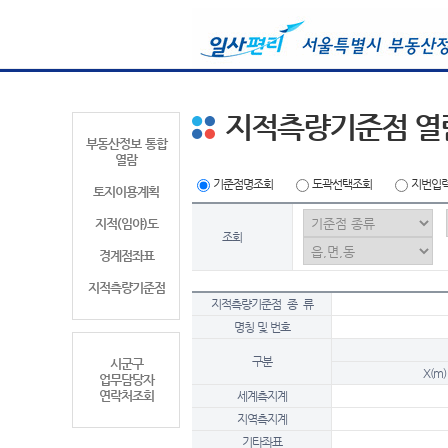
지적측량기준점 열
부동산정보 통합
열람
기준점명조회
도곽선택조회
지번입
토지이용계획
지적(임야)도
조회
경계점좌표
지적측량기준점
지적측량기준점 종 류
명칭 및 번호
구분
시군구
X(m)
업무담당자
연락처조회
세계측지계
지역측지계
기타좌표