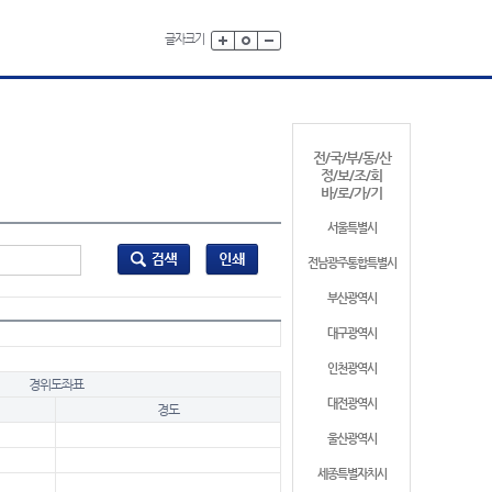
글자크기
전/국/부/동/산
정/보/조/회
바/로/가/기
서울특별시
전남광주통합특별시
부산광역시
대구광역시
인천광역시
경위도좌표
대전광역시
경도
울산광역시
세종특별자치시