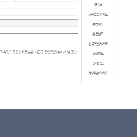
경기도
강원특별자치도
충청북도
충청남도
전북특별자치도
 지적측량기준점성과등본을 시군구 종합민원실에서 발급받
경상북도
경상남도
제주특별자치도