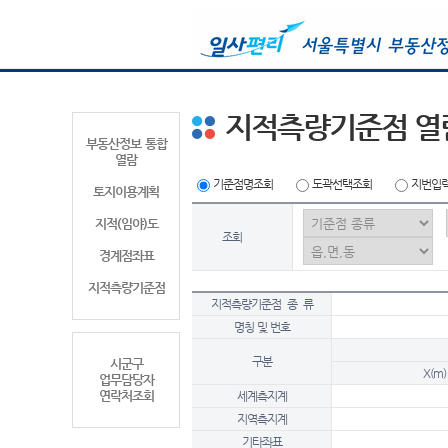
지적측량기준점 열
부동산정보 통합
열람
기준점명조회
도곽선택조회
지번입
토지이용계획
지적(임야)도
조회
경계점좌표
지적측량기준점
지적측량기준점 종 류
명칭 및 번호
구분
시군구
X(m)
업무담당자
연락처조회
세계측지계
지역측지계
기타좌표