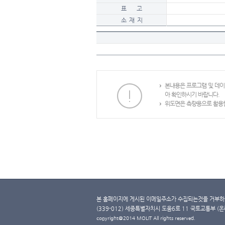
표 고
소 재 지
본내용은 프로그램 및 데
아 확인하시기 바랍니다.
위도면은 측량용으로 활용할
본 홈페이지에 게시된 이메일주소가 수집되는것을 거부하며
(339-012) 세종특별자치시 도움6로 11 국토교통부 (온라인 
copyright@2014 MOLIT All rights reserved.