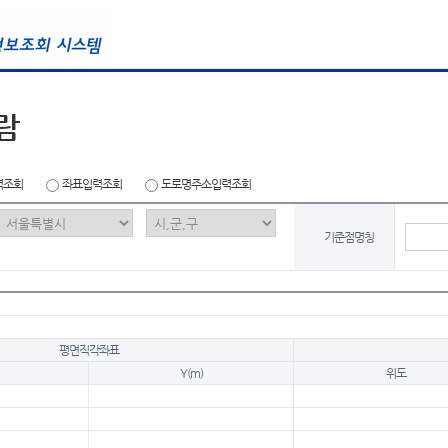
람
력조회
좌표입력조회
도로명주소입력조회
기준점명칭
평면직각좌표
Y(m)
위도