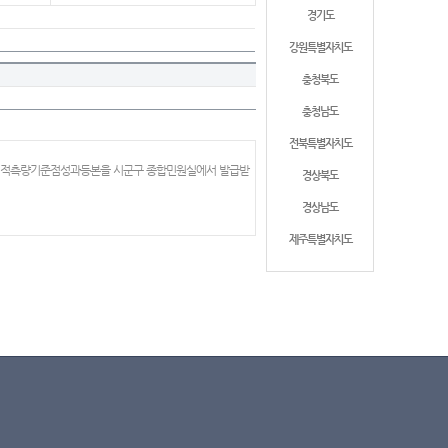
경기도
강원특별자치도
충청북도
충청남도
전북특별자치도
 지적측량기준점성과등본을 시군구 종합민원실에서 발급받
경상북도
경상남도
제주특별자치도