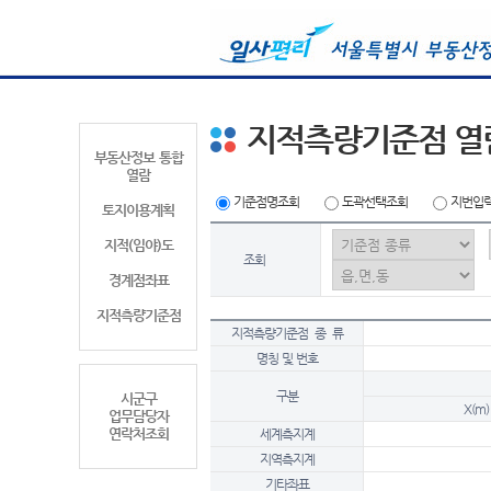
지적측량기준점 열
부동산정보 통합
열람
기준점명조회
도곽선택조회
지번입
토지이용계획
지적(임야)도
조회
경계점좌표
지적측량기준점
지적측량기준점 종 류
명칭 및 번호
구분
시군구
X(m)
업무담당자
연락처조회
세계측지계
지역측지계
기타좌표