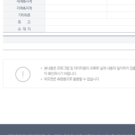
세계측지계
지역측지계
기타좌표
표 고
소 재 지
본내용은 프로그램 및 데이타등의 오류로 실제 내용과 일치하지 않
아 확인하시기 바랍니다.
위도면은 측량용으로 활용할 수 없습니다.