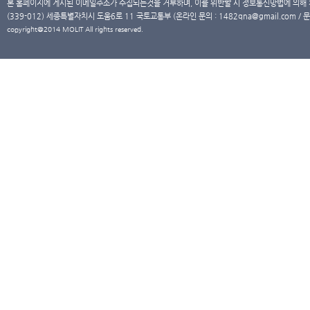
본 홈페이지에 게시된 이메일주소가 수집되는것을 거부하며, 이를 위반할 시 정보통신망법에 의해
(339-012) 세종특별자치시 도움6로 11 국토교통부 (온라인 문의 : 1482qna@gmail.com / 문
copyright@2014 MOLIT All rights reserved.