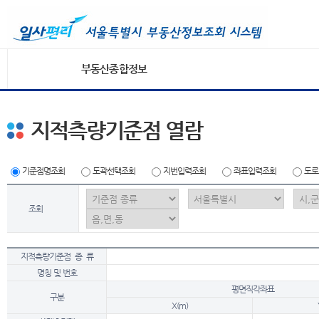
부동산종합정보
지적측량기준점 열람
기준점명조회
도곽선택조회
지번입력조회
좌표입력조회
도로
조회
지적측량기준점 종 류
명칭 및 번호
평면직각좌표
구분
X(m)