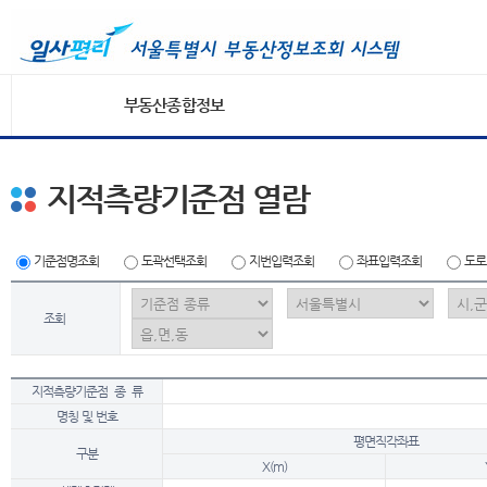
부동산종합정보
지적측량기준점 열람
기준점명조회
도곽선택조회
지번입력조회
좌표입력조회
도로
조회
지적측량기준점 종 류
명칭 및 번호
평면직각좌표
구분
X(m)