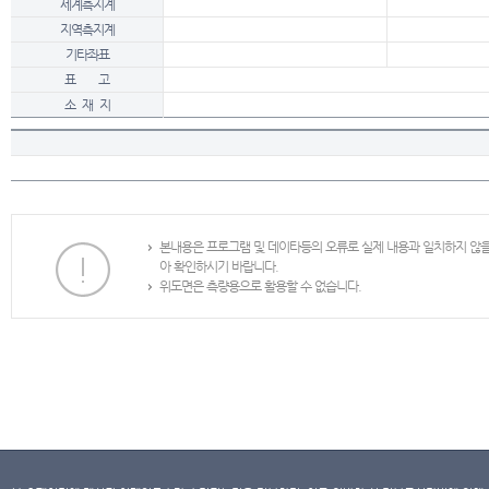
세계측지계
지역측지계
기타좌표
표 고
소 재 지
본내용은 프로그램 및 데이타등의 오류로 실제 내용과 일치하지 않
아 확인하시기 바랍니다.
위도면은 측량용으로 활용할 수 없습니다.