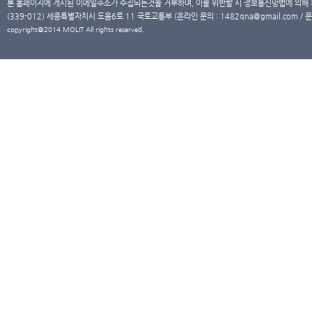
본 홈페이지에 게시된 이메일주소가 수집되는것을 거부하며, 이를 위반할 시 정보통신망법에 의해
(339-012) 세종특별자치시 도움6로 11 국토교통부 (온라인 문의 : 1482qna@gmail.com / 문
copyright@2014 MOLIT All rights reserved.