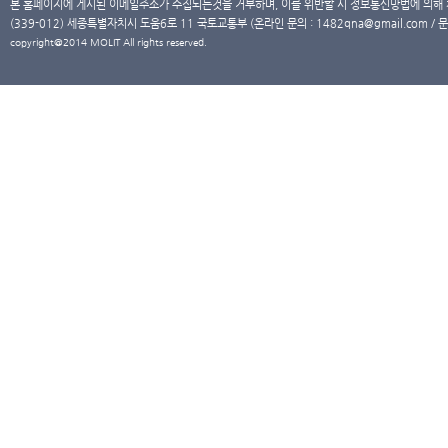
본 홈페이지에 게시된 이메일주소가 수집되는것을 거부하며, 이를 위반할 시 정보통신망법에 의해
(339-012) 세종특별자치시 도움6로 11 국토교통부 (온라인 문의 : 1482qna@gmail.com / 문
copyright@2014 MOLIT All rights reserved.