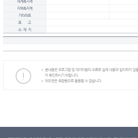
세계측지계
지역측지계
기타좌표
표 고
소 재 지
본내용은 프로그램 및 데이타등의 오류로 실제 내용과 일치하지 않
아 확인하시기 바랍니다.
위도면은 측량용으로 활용할 수 없습니다.