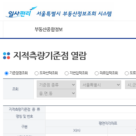
부동산종합정보
지적측량기준점 열람
기준점명조회
도곽선택조회
지번입력조회
좌표입력조회
도로
조회
지적측량기준점 종 류
명칭 및 번호
평면직각좌표
구분
X(m)