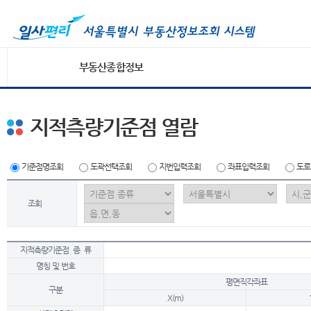
부동산종합정보
지적측량기준점 열람
기준점명조회
도곽선택조회
지번입력조회
좌표입력조회
도로
조회
지적측량기준점 종 류
명칭 및 번호
평면직각좌표
구분
X(m)