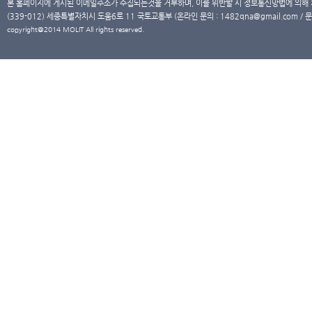
본 홈페이지에 게시된 이메일주소가 수집되는것을 거부하며, 이를 위반할 시 정보통신망법에 의해
(339-012) 세종특별자치시 도움6로 11 국토교통부 (온라인 문의 : 1482qna@gmail.com / 문
copyright@2014 MOLIT All rights reserved.