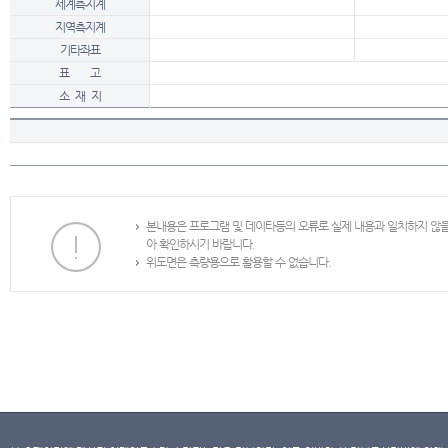
세계측지계
지역측지계
기타좌표
표 고
소 재 지
본내용은 프로그램 및 데이타등의 오류로 실제 내용과 일치하지 않
아 확인하시기 바랍니다.
위도면은 측량용으로 활용할 수 없습니다.