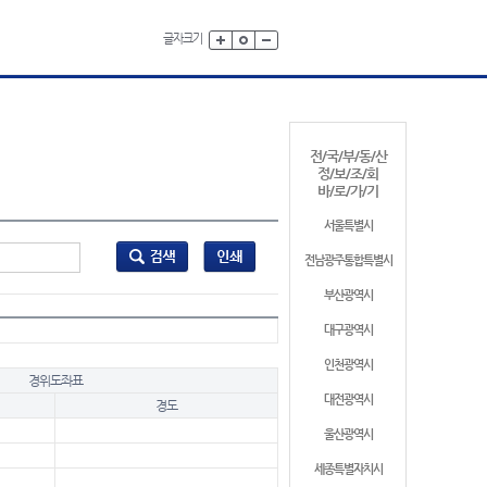
글자크기
전/국/부/동/산
정/보/조/회
바/로/가/기
서울특별시
전남광주통합특별시
부산광역시
대구광역시
인천광역시
경위도좌표
대전광역시
경도
울산광역시
세종특별자치시