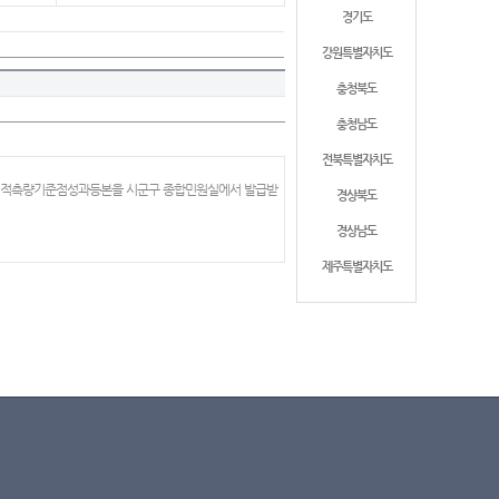
경기도
강원특별자치도
충청북도
충청남도
전북특별자치도
 지적측량기준점성과등본을 시군구 종합민원실에서 발급받
경상북도
경상남도
제주특별자치도