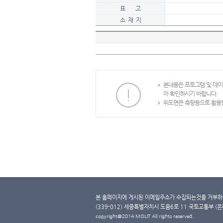
표 고
소 재 지
본내용은 프로그램 및 데
아 확인하시기 바랍니다.
위도면은 측량용으로 활용할
본 홈페이지에 게시된 이메일주소가 수집되는것을 거부하며
(339-012) 세종특별자치시 도움6로 11 국토교통부 (온라인 
copyright@2014 MOLIT All rights reserved.