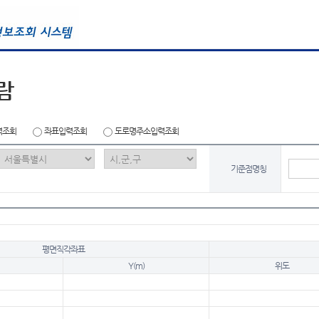
람
력조회
좌표입력조회
도로명주소입력조회
기준점명칭
평면직각좌표
Y(m)
위도