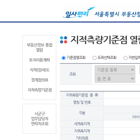
지적측량기준점 열
부동산정보 통합
열람
기준점명조회
도곽선택조회
지번입
토지이용계획
지적(임야)도
조회
경계점좌표
지적측량기준점
지적측량기준점 종 류
명칭 및 번호
구분
시군구
X(m)
업무담당자
연락처조회
세계측지계
지역측지계
기타좌표