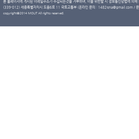
본 홈페이지에 게시된 이메일주소가 수집되는것을 거부하며, 이를 위반할 시 정보통신망법에 의해
(339-012) 세종특별자치시 도움6로 11 국토교통부 (온라인 문의 : 1482qna@gmail.com / 문
copyright@2014 MOLIT All rights reserved.