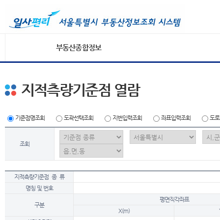
부동산종합정보
지적측량기준점 열람
기준점명조회
도곽선택조회
지번입력조회
좌표입력조회
도로
조회
지적측량기준점 종 류
명칭 및 번호
평면직각좌표
구분
X(m)