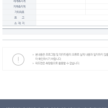
세계측지계
지역측지계
기타좌표
표 고
소 재 지
본내용은 프로그램 및 데이타등의 오류로 실제 내용과 일치하지 않
아 확인하시기 바랍니다.
위도면은 측량용으로 활용할 수 없습니다.