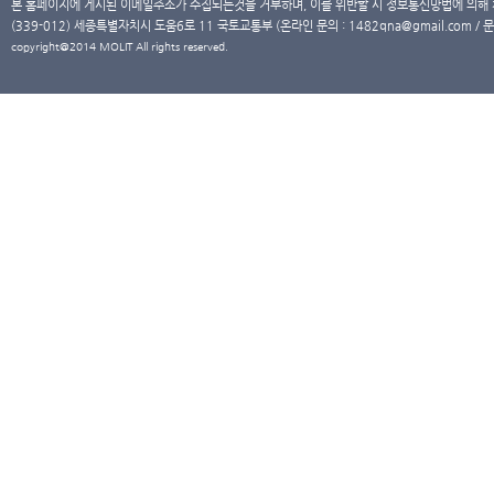
본 홈페이지에 게시된 이메일주소가 수집되는것을 거부하며, 이를 위반할 시 정보통신망법에 의해
(339-012) 세종특별자치시 도움6로 11 국토교통부 (온라인 문의 : 1482qna@gmail.com / 문
copyright@2014 MOLIT All rights reserved.