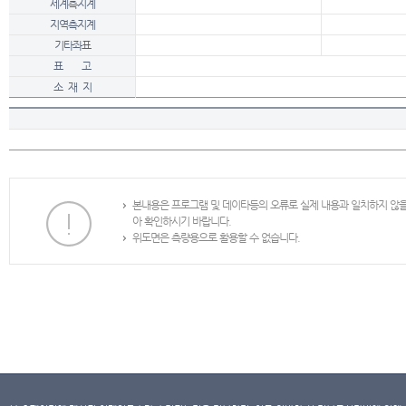
세계측지계
지역측지계
기타좌표
표 고
소 재 지
본내용은 프로그램 및 데이타등의 오류로 실제 내용과 일치하지 않
아 확인하시기 바랍니다.
위도면은 측량용으로 활용할 수 없습니다.