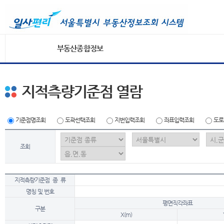
부동산종합정보
지적측량기준점 열람
기준점명조회
도곽선택조회
지번입력조회
좌표입력조회
도로
조회
지적측량기준점 종 류
명칭 및 번호
평면직각좌표
구분
X(m)