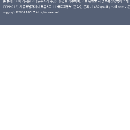
본 홈페이지에 게시된 이메일주소가 수집되는것을 거부하며, 이를 위반할 시 정보통신망법에 의해
(339-012) 세종특별자치시 도움6로 11 국토교통부 (온라인 문의 : 1482qna@gmail.com / 문
copyright@2014 MOLIT All rights reserved.