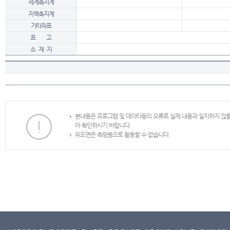
세계측지계
지역측지계
기타좌표
표 고
소 재 지
본내용은 프로그램 및 데이타등의 오류로 실제 내용과 일치하지 않
아 확인하시기 바랍니다.
위도면은 측량용으로 활용할 수 없습니다.