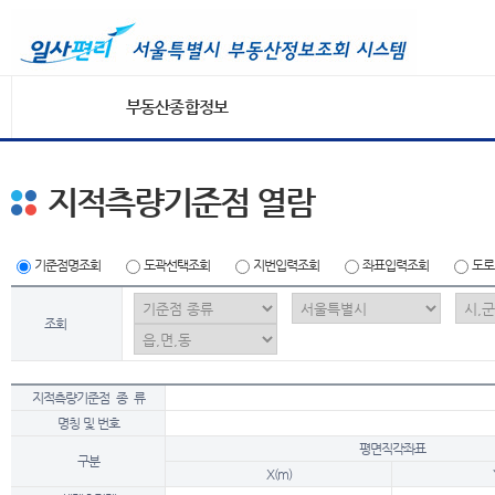
부동산종합정보
지적측량기준점 열람
기준점명조회
도곽선택조회
지번입력조회
좌표입력조회
도로
조회
지적측량기준점 종 류
명칭 및 번호
평면직각좌표
구분
X(m)