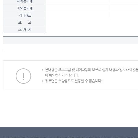
세계측지계
지역측지계
기타좌표
표 고
소 재 지
본내용은 프로그램 및 데이타등의 오류로 실제 내용과 일치하지 않
아 확인하시기 바랍니다.
위도면은 측량용으로 활용할 수 없습니다.