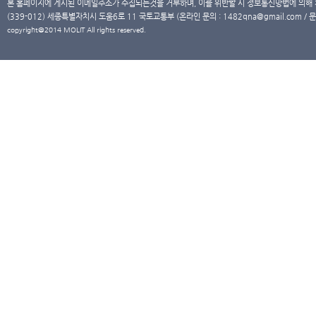
본 홈페이지에 게시된 이메일주소가 수집되는것을 거부하며, 이를 위반할 시 정보통신망법에 의해
(339-012) 세종특별자치시 도움6로 11 국토교통부 (온라인 문의 : 1482qna@gmail.com / 문
copyright@2014 MOLIT All rights reserved.