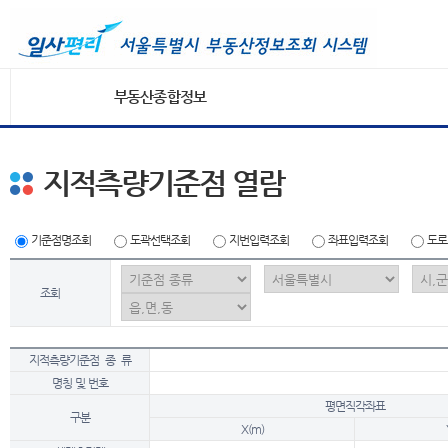
부동산종합정보
지적측량기준점 열람
기준점명조회
도곽선택조회
지번입력조회
좌표입력조회
도로
조회
지적측량기준점 종 류
명칭 및 번호
평면직각좌표
구분
X(m)