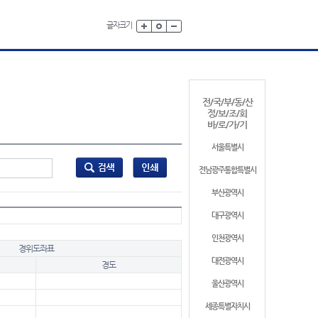
글자크기
전/국/부/동/산
정/보/조/회
바/로/가/기
서울특별시
전남광주통합특별시
부산광역시
대구광역시
인천광역시
경위도좌표
대전광역시
경도
울산광역시
세종특별자치시