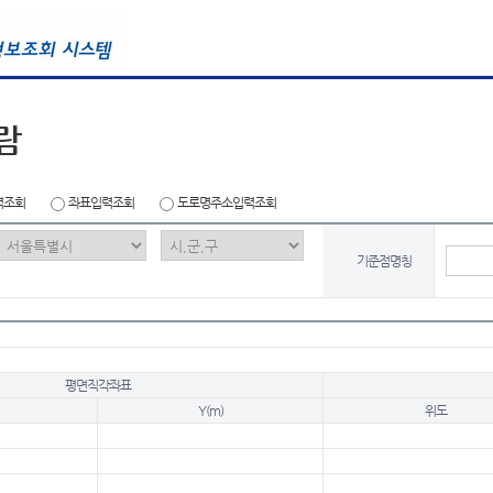
람
력조회
좌표입력조회
도로명주소입력조회
기준점명칭
평면직각좌표
Y(m)
위도