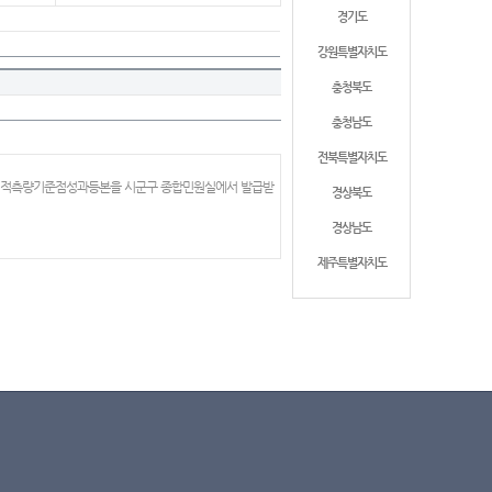
경기도
강원특별자치도
충청북도
충청남도
전북특별자치도
 지적측량기준점성과등본을 시군구 종합민원실에서 발급받
경상북도
경상남도
제주특별자치도