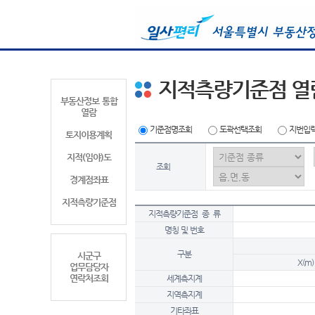
지적측량기준점 열
부동산정보 통합
열람
기준점명조회
도곽선택조회
지번입
토지이용계획
지적(임야)도
조회
경계점좌표
지적측량기준점
지적측량기준점 종 류
명칭 및 번호
구분
시군구
X(m)
업무담당자
연락처조회
세계측지계
지역측지계
기타좌표