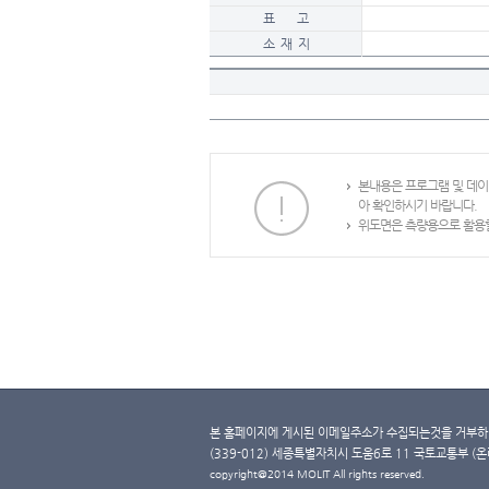
표 고
소 재 지
본내용은 프로그램 및 데
아 확인하시기 바랍니다.
위도면은 측량용으로 활용할
본 홈페이지에 게시된 이메일주소가 수집되는것을 거부하며
(339-012) 세종특별자치시 도움6로 11 국토교통부 (온라인 
copyright@2014 MOLIT All rights reserved.