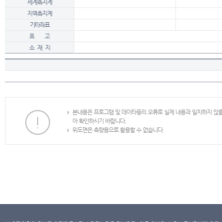
세계측지계
지역측지계
기타좌표
표 고
소 재 지
본내용은 프로그램 및 데이타등의 오류로 실제 내용과 일치하지 않
아 확인하시기 바랍니다.
위도면은 측량용으로 활용할 수 없습니다.