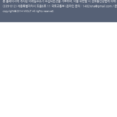
본 홈페이지에 게시된 이메일주소가 수집되는것을 거부하며, 이를 위반할 시 정보통신망법에 의해
(339-012) 세종특별자치시 도움6로 11 국토교통부 (온라인 문의 : 1482qna@gmail.com / 문
copyright@2014 MOLIT All rights reserved.