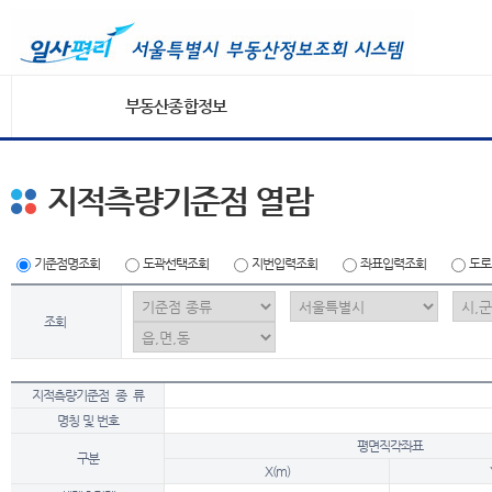
부동산종합정보
지적측량기준점 열람
기준점명조회
도곽선택조회
지번입력조회
좌표입력조회
도로
조회
지적측량기준점 종 류
명칭 및 번호
평면직각좌표
구분
X(m)