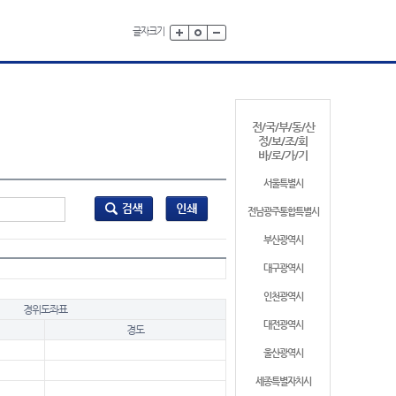
글자크기
전/국/부/동/산
정/보/조/회
바/로/가/기
서울특별시
전남광주통합특별시
부산광역시
대구광역시
인천광역시
경위도좌표
대전광역시
경도
울산광역시
세종특별자치시