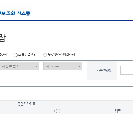
람
력조회
좌표입력조회
도로명주소입력조회
기준점명칭
평면직각좌표
Y(m)
위도