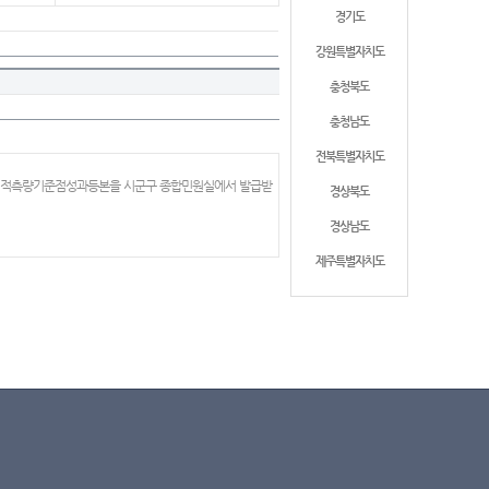
경기도
강원특별자치도
충청북도
충청남도
전북특별자치도
 지적측량기준점성과등본을 시군구 종합민원실에서 발급받
경상북도
경상남도
제주특별자치도