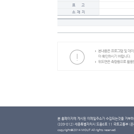
표 고
소 재 지
본내용은 프로그램 및 데
아 확인하시기 바랍니다.
위도면은 측량용으로 활용할
본 홈페이지에 게시된 이메일주소가 수집되는것을 거부하며
(339-012) 세종특별자치시 도움6로 11 국토교통부 (온라인 
copyright@2014 MOLIT All rights reserved.