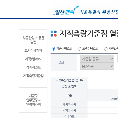
지적측량기준점 열
부동산정보 통합
열람
기준점명조회
도곽선택조회
지번입
토지이용계획
지적(임야)도
조회
경계점좌표
지적측량기준점
지적측량기준점 종 류
명칭 및 번호
구분
시군구
X(m)
업무담당자
연락처조회
세계측지계
지역측지계
기타좌표