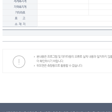
세계측지계
지역측지계
기타좌표
표 고
소 재 지
본내용은 프로그램 및 데이타등의 오류로 실제 내용과 일치하지 않
아 확인하시기 바랍니다.
위도면은 측량용으로 활용할 수 없습니다.