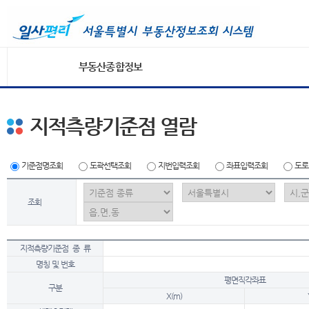
부동산종합정보
지적측량기준점 열람
기준점명조회
도곽선택조회
지번입력조회
좌표입력조회
도로
조회
지적측량기준점 종 류
명칭 및 번호
평면직각좌표
구분
X(m)