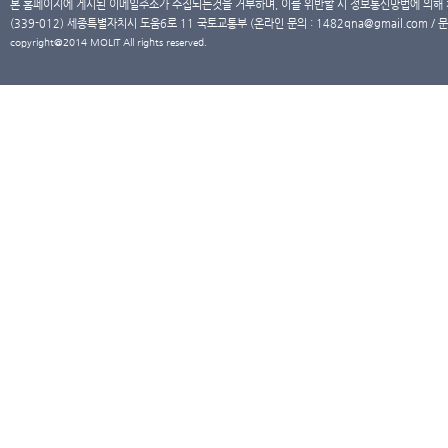
본 홈페이지에 게시된 이메일주소가 수집되는것을 거부하며, 이를 위반할 시 정보통신망법에 의해
(339-012) 세종특별자치시 도움6로 11 국토교통부 (온라인 문의 : 1482qna@gmail.com / 문
copyright@2014 MOLIT All rights reserved.