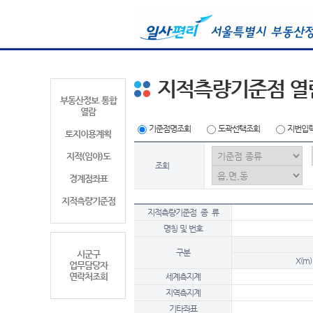
지적측량기준점 열
부동산정보 통합
열람
기준점명조회
도곽선택조회
지번입
토지이용계획
지적(임야)도
조회
경계점좌표
지적측량기준점
지적측량기준점 종 류
명칭 및 번호
구분
시군구
X(m)
업무담당자
연락처조회
세계측지계
지역측지계
기타좌표