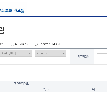
람
력조회
좌표입력조회
도로명주소입력조회
기준점명칭
평면직각좌표
Y(m)
위도