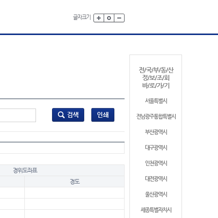
글자크기
전/국/부/동/산
정/보/조/회
바/로/가/기
서울특별시
전남광주통합특별시
부산광역시
대구광역시
인천광역시
경위도좌표
대전광역시
경도
울산광역시
세종특별자치시