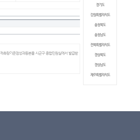
경기도
강원특별자치도
충청북도
충청남도
전북특별자치도
 지적측량기준점성과등본을 시군구 종합민원실에서 발급받
경상북도
경상남도
제주특별자치도