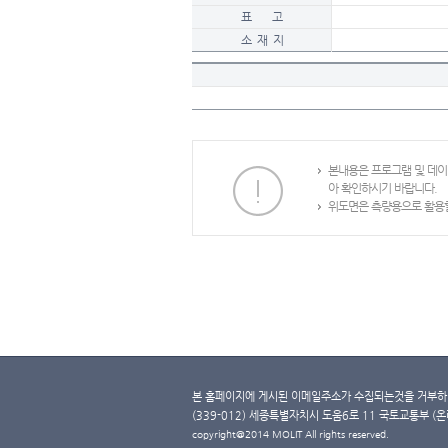
표 고
소 재 지
본내용은 프로그램 및 데
아 확인하시기 바랍니다.
위도면은 측량용으로 활용할
본 홈페이지에 게시된 이메일주소가 수집되는것을 거부하며
(339-012) 세종특별자치시 도움6로 11 국토교통부 (온라인 
copyright@2014 MOLIT All rights reserved.