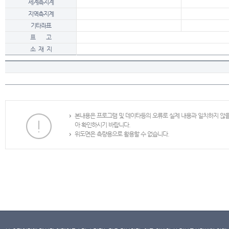
세계측지계
지역측지계
기타좌표
표 고
소 재 지
본내용은 프로그램 및 데이타등의 오류로 실제 내용과 일치하지 않
아 확인하시기 바랍니다.
위도면은 측량용으로 활용할 수 없습니다.