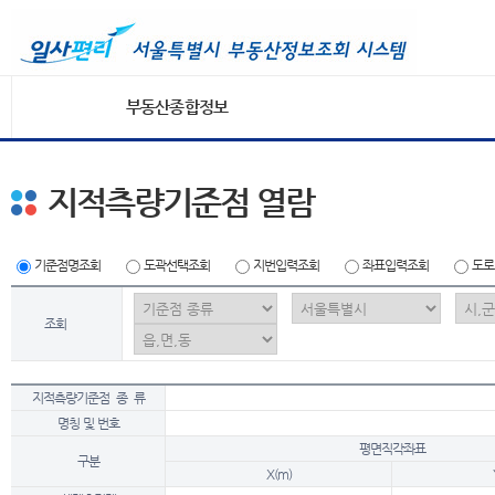
부동산종합정보
지적측량기준점 열람
기준점명조회
도곽선택조회
지번입력조회
좌표입력조회
도로
조회
지적측량기준점 종 류
명칭 및 번호
평면직각좌표
구분
X(m)