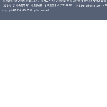
본 홈페이지에 게시된 이메일주소가 수집되는것을 거부하며, 이를 위반할 시 정보통신망법에 의해
(339-012) 세종특별자치시 도움6로 11 국토교통부 (온라인 문의 : 1482qna@gmail.com / 문
copyright@2014 MOLIT All rights reserved.