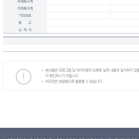
세계측지계
지역측지계
기타좌표
표 고
소 재 지
본내용은 프로그램 및 데이타등의 오류로 실제 내용과 일치하지 않
아 확인하시기 바랍니다.
위도면은 측량용으로 활용할 수 없습니다.