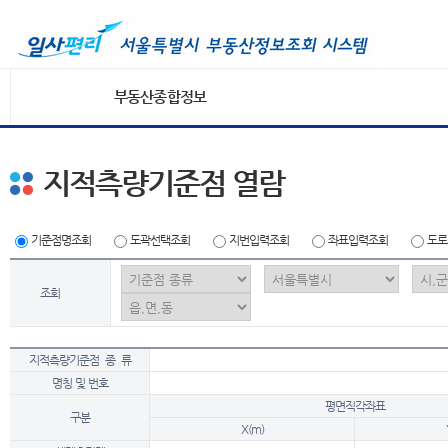
부동산종합정보
지적측량기준점 열람
기준점명조회
도곽선택조회
지번입력조회
좌표입력조회
도로
조회
지적측량기준점 종 류
명칭 및 번호
평면직각좌표
구분
X(m)