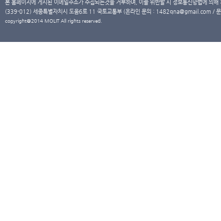
본 홈페이지에 게시된 이메일주소가 수집되는것을 거부하며, 이를 위반할 시 정보통신망법에 의해
(339-012) 세종특별자치시 도움6로 11 국토교통부 (온라인 문의 : 1482qna@gmail.com / 문
copyright@2014 MOLIT All rights reserved.