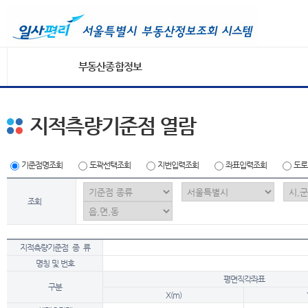
부동산종합정보
지적측량기준점 열람
기준점명조회
도곽선택조회
지번입력조회
좌표입력조회
도로
조회
지적측량기준점 종 류
명칭 및 번호
평면직각좌표
구분
X(m)