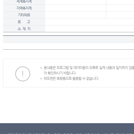
세계측지계
지역측지계
기타좌표
표 고
소 재 지
본내용은 프로그램 및 데이타등의 오류로 실제 내용과 일치하지 않
아 확인하시기 바랍니다.
위도면은 측량용으로 활용할 수 없습니다.