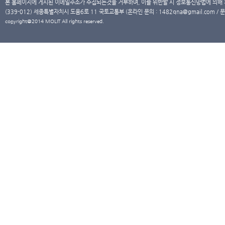
본 홈페이지에 게시된 이메일주소가 수집되는것을 거부하며, 이를 위반할 시 정보통신망법에 의해
(339-012) 세종특별자치시 도움6로 11 국토교통부 (온라인 문의 : 1482qna@gmail.com / 문
copyright@2014 MOLIT All rights reserved.