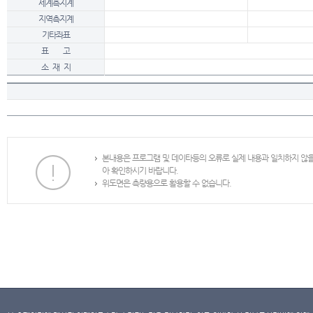
세계측지계
지역측지계
기타좌표
표 고
소 재 지
본내용은 프로그램 및 데이타등의 오류로 실제 내용과 일치하지 않
아 확인하시기 바랍니다.
위도면은 측량용으로 활용할 수 없습니다.