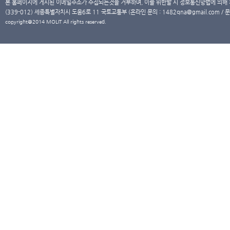
본 홈페이지에 게시된 이메일주소가 수집되는것을 거부하며, 이를 위반할 시 정보통신망법에 의해
(339-012) 세종특별자치시 도움6로 11 국토교통부 (온라인 문의 : 1482qna@gmail.com / 문
copyright@2014 MOLIT All rights reserved.