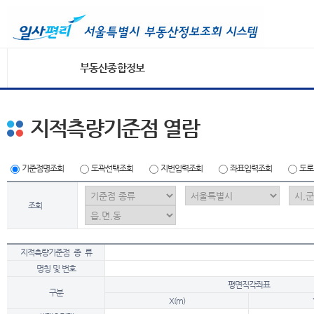
부동산종합정보
지적측량기준점 열람
기준점명조회
도곽선택조회
지번입력조회
좌표입력조회
도로
조회
지적측량기준점 종 류
명칭 및 번호
평면직각좌표
구분
X(m)