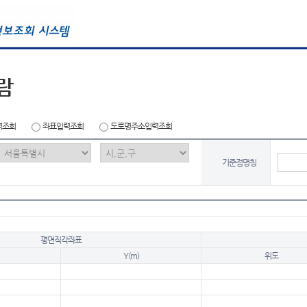
람
력조회
좌표입력조회
도로명주소입력조회
기준점명칭
평면직각좌표
Y(m)
위도