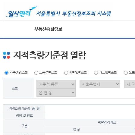
부동산종합정보
지적측량기준점 열람
기준점명조회
도곽선택조회
지번입력조회
좌표입력조회
도로
조회
지적측량기준점 종 류
명칭 및 번호
평면직각좌표
구분
X(m)