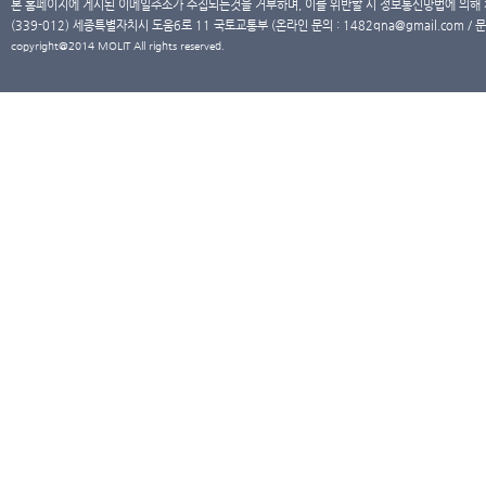
본 홈페이지에 게시된 이메일주소가 수집되는것을 거부하며, 이를 위반할 시 정보통신망법에 의해
(339-012) 세종특별자치시 도움6로 11 국토교통부 (온라인 문의 : 1482qna@gmail.com / 문
copyright@2014 MOLIT All rights reserved.