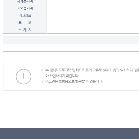
세계측지계
지역측지계
기타좌표
표 고
소 재 지
본내용은 프로그램 및 데이타등의 오류로 실제 내용과 일치하지 않
아 확인하시기 바랍니다.
위도면은 측량용으로 활용할 수 없습니다.