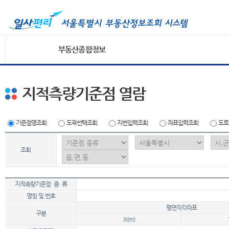
부동산종합정보
지적측량기준점 열람
기준점명조회
도곽선택조회
지번입력조회
좌표입력조회
도로
조회
지적측량기준점 종 류
명칭 및 번호
평면직각좌표
구분
X(m)