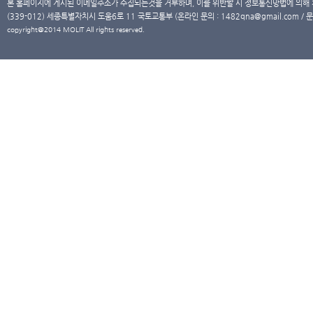
본 홈페이지에 게시된 이메일주소가 수집되는것을 거부하며, 이를 위반할 시 정보통신망법에 의해
(339-012) 세종특별자치시 도움6로 11 국토교통부 (온라인 문의 : 1482qna@gmail.com / 문
copyright@2014 MOLIT All rights reserved.