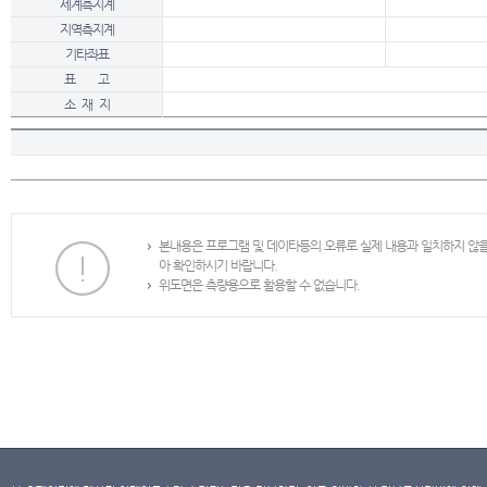
세계측지계
지역측지계
기타좌표
표 고
소 재 지
본내용은 프로그램 및 데이타등의 오류로 실제 내용과 일치하지 않
아 확인하시기 바랍니다.
위도면은 측량용으로 활용할 수 없습니다.