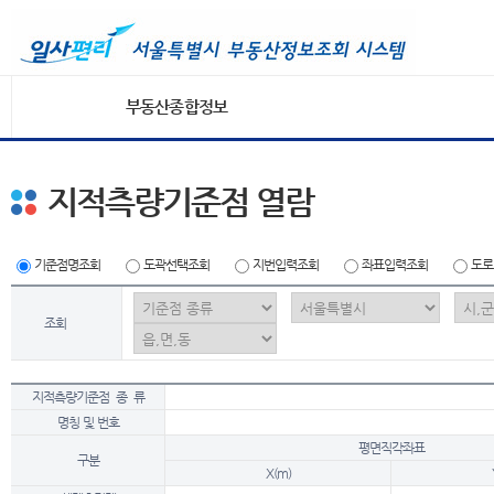
부동산종합정보
지적측량기준점 열람
기준점명조회
도곽선택조회
지번입력조회
좌표입력조회
도로
조회
지적측량기준점 종 류
명칭 및 번호
평면직각좌표
구분
X(m)