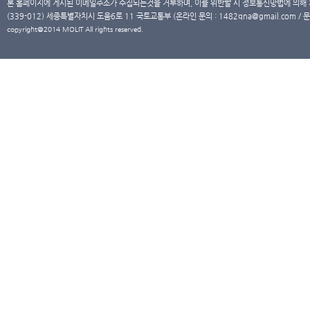
본 홈페이지에 게시된 이메일주소가 수집되는것을 거부하며, 이를 위반할 시 정보통신망법에 의해
(339-012) 세종특별자치시 도움6로 11 국토교통부 (온라인 문의 : 1482qna@gmail.com / 문
copyright@2014 MOLIT All rights reserved.