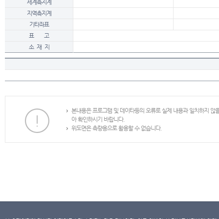
세계측지계
지역측지계
기타좌표
표 고
소 재 지
본내용은 프로그램 및 데이타등의 오류로 실제 내용과 일치하지 않
아 확인하시기 바랍니다.
위도면은 측량용으로 활용할 수 없습니다.