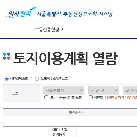
부동산종합정보
토지이용계획 열람
지번입력조회
도로명주소입력조회
조회
토지이용규제사항 포함
지번확대
[지번 글씨가 너무 작
토지소재지
「국토의 계획
및 이용에