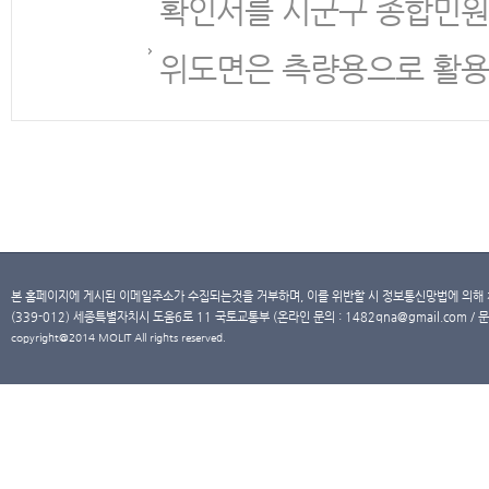
확인서를 시군구 종합민원
위도면은 측량용으로 활용
본 홈페이지에 게시된 이메일주소가 수집되는것을 거부하며, 이를 위반할 시 정보통신망법에 의해
(339-012) 세종특별자치시 도움6로 11 국토교통부 (온라인 문의 : 1482qna@gmail.com / 문
copyright@2014 MOLIT All rights reserved.