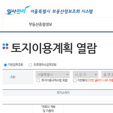
부동산종합정보
토지이용계획 열람
지번입력조회
도로명주소입력조회
조회
토지이용규제사항 포함
지번확대
[지번 글씨가 너무 작
토지소재지
「국토의 계획
및 이용에