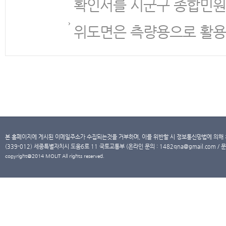
확인서를 시군구 종합민원
위도면은 측량용으로 활용
본 홈페이지에 게시된 이메일주소가 수집되는것을 거부하며, 이를 위반할 시 정보통신망법에 의해
(339-012) 세종특별자치시 도움6로 11 국토교통부 (온라인 문의 : 1482qna@gmail.com / 문
copyright@2014 MOLIT All rights reserved.