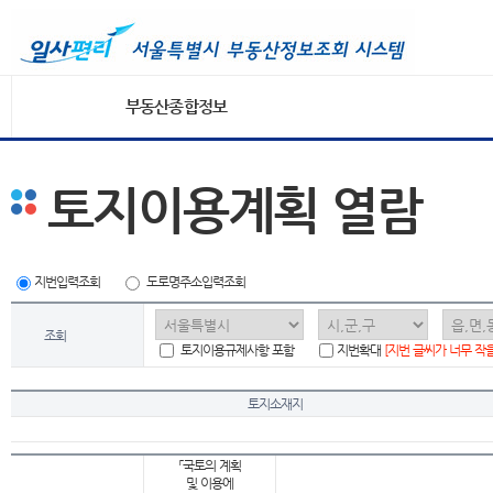
부동산종합정보
토지이용계획 열람
지번입력조회
도로명주소입력조회
조회
토지이용규제사항 포함
지번확대
[지번 글씨가 너무 작
토지소재지
「국토의 계획
및 이용에