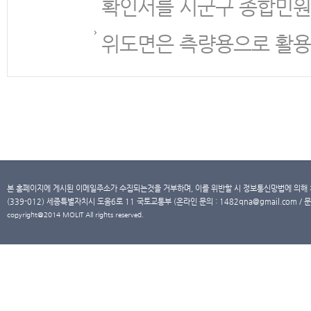
확인서를 시군구 종합민원
위도면은 측량용으로 활용
본 홈페이지에 게시된 이메일주소가 수집되는것을 거부하며, 이를 위반할 시 정보통신망법에 의해
(339-012) 세종특별자치시 도움6로 11 국토교통부 (온라인 문의 : 1482qna@gmail.com / 문
copyright@2014 MOLIT All rights reserved.