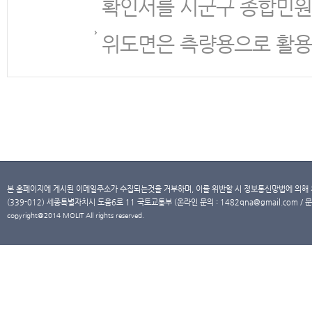
확인서를 시군구 종합민원
위도면은 측량용으로 활용
본 홈페이지에 게시된 이메일주소가 수집되는것을 거부하며, 이를 위반할 시 정보통신망법에 의해
(339-012) 세종특별자치시 도움6로 11 국토교통부 (온라인 문의 : 1482qna@gmail.com / 문
copyright@2014 MOLIT All rights reserved.