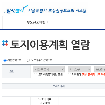
부동산종합정보
토지이용계획 열람
지번입력조회
도로명주소입력조회
조회
토지이용규제사항 포함
지번확대
[지번 글씨가 너무 작
토지소재지
「국토의 계획
및 이용에