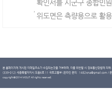
확인서를 시군구 종합민원
위도면은 측량용으로 활용
본 홈페이지에 게시된 이메일주소가 수집되는것을 거부하며, 이를 위반할 시 정보통신망법에 의해
(339-012) 세종특별자치시 도움6로 11 국토교통부 (온라인 문의 : 1482qna@gmail.com / 문
copyright@2014 MOLIT All rights reserved.