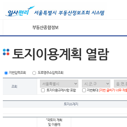
부동산종합정보
토지이용계획 열람
지번입력조회
도로명주소입력조회
조회
토지이용규제사항 포함
지번확대
[지번 글씨가 너무 작
토지소재지
「국토의 계획
및 이용에