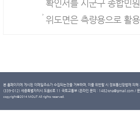
확인서를 시군구 종합민원
위도면은 측량용으로 활용
본 홈페이지에 게시된 이메일주소가 수집되는것을 거부하며, 이를 위반할 시 정보통신망법에 의해
(339-012) 세종특별자치시 도움6로 11 국토교통부 (온라인 문의 : 1482qna@gmail.com / 문
copyright@2014 MOLIT All rights reserved.