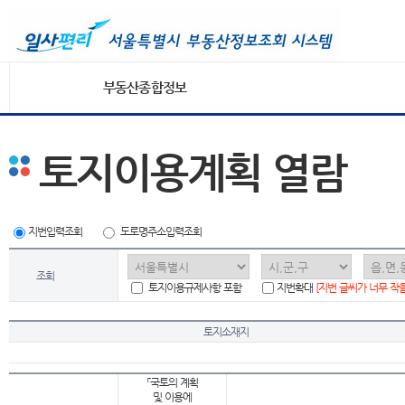
부동산종합정보
토지이용계획 열람
지번입력조회
도로명주소입력조회
조회
토지이용규제사항 포함
지번확대
[지번 글씨가 너무 작
토지소재지
「국토의 계획
및 이용에