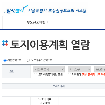
부동산종합정보
토지이용계획 열람
지번입력조회
도로명주소입력조회
조회
토지이용규제사항 포함
지번확대
[지번 글씨가 너무 작
토지소재지
「국토의 계획
및 이용에