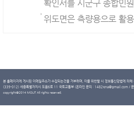
확인서를 시군구 종합민원
위도면은 측량용으로 활용
본 홈페이지에 게시된 이메일주소가 수집되는것을 거부하며, 이를 위반할 시 정보통신망법에 의해
(339-012) 세종특별자치시 도움6로 11 국토교통부 (온라인 문의 : 1482qna@gmail.com / 문
copyright@2014 MOLIT All rights reserved.